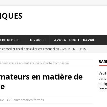
DIQUES
ENTREPRISE
DIVORCE
AVOCAT DROIT TRAVAIL
 conseiller fiscal particulier est essentiel en 2026
ENTREPRISE
 courantes en droit fiscal et comment les éviter
DROIT
BAR
nsommateurs en matière de publicité trompeuse
notaire dans la rédaction d’un acte authentique de vente
Veuil
mateurs en matière de
dans 
négociation d’un accord commercial international
ENTREPRISE
se
quelq
latér
ion comme solution aux conflits : avantages et inconvénients
que
Commentaires fermés