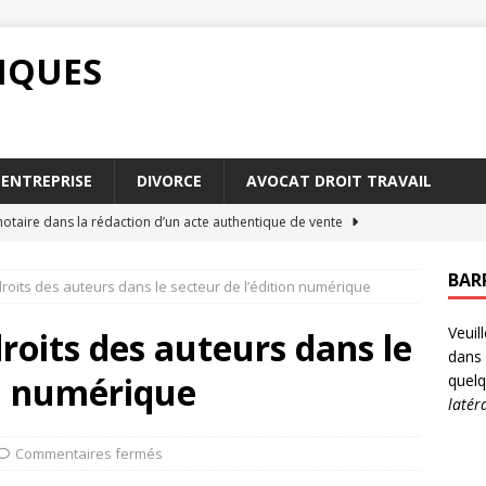
DIQUES
ENTREPRISE
DIVORCE
AVOCAT DROIT TRAVAIL
notaire dans la rédaction d’un acte authentique de vente
BAR
droits des auteurs dans le secteur de l’édition numérique
négociation d’un accord commercial international
ENTREPRISE
Veuil
tion forfaitaire : comment fonctionne le processus légal
roits des auteurs dans le
dans 
on numérique
quelq
latér
ux d’une mise en demeure avant une procédure judiciaire
Commentaires fermés
 courantes en droit fiscal et comment les éviter
DROIT