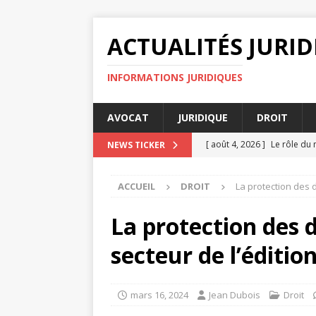
ACTUALITÉS JURI
INFORMATIONS JURIDIQUES
AVOCAT
JURIDIQUE
DROIT
[ août 4, 2026 ]
Le rôle du 
NEWS TICKER
JURIDIQUE
ACCUEIL
DROIT
La protection des 
[ août 2, 2026 ]
Réussir la 
[ juillet 31, 2026 ]
Indemnisa
La protection des d
JURIDIQUE
secteur de l’éditi
[ juillet 31, 2026 ]
Les enje
DROIT
mars 16, 2024
Jean Dubois
Droit
[ août 6, 2026 ]
Les erreurs